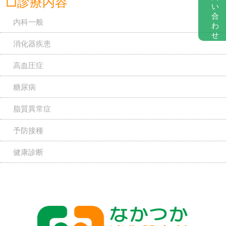
□診療内容
い
合
内科一般
わ
せ
消化器疾患
高血圧症
糖尿病
脂質異常症
予防接種
健康診断